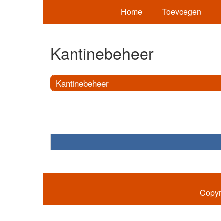
Home
Toevoegen
Kantinebeheer
Kantinebeheer
Copyr