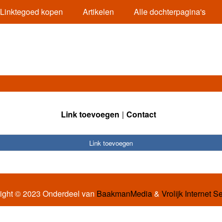
Linktegoed kopen
Artikelen
Alle dochterpagina's
Link toevoegen
Contact
Link toevoegen
ight © 2023 Onderdeel van
BaakmanMedia
&
Vrolijk Internet S